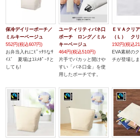
保冷デイリーポーチ／
ユーティリティバネ口
ＥＶＡクリア
ミルキーベージュ
ポーチ ロング／ミル
（Ｌ） クリ
552円(税込607円)
キーベージュ
192円(税込21
お弁当入れにﾋﾟｯﾀﾘなｻ
464円(税込510円)
EVA素材の
ｲｽﾞ 夏場はｺｽﾒﾎﾟｰﾁと
片手でパカッと開けや
チが登場しま
しても!
すい「バネ口金」を使
用したポーチです。