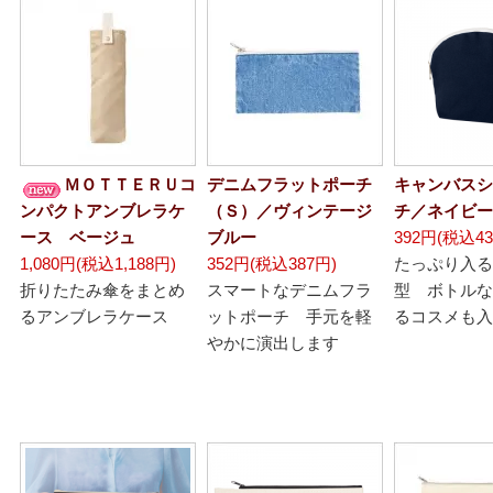
ＭＯＴＴＥＲＵコ
デニムフラットポーチ
キャンバスシ
ンパクトアンブレラケ
（Ｓ）／ヴィンテージ
チ／ネイビー
ース ベージュ
ブルー
392円(税込43
1,080円(税込1,188円)
352円(税込387円)
たっぷり入る
折りたたみ傘をまとめ
スマートなデニムフラ
型 ボトルな
るアンブレラケース
ットポーチ 手元を軽
るコスメも入
やかに演出します