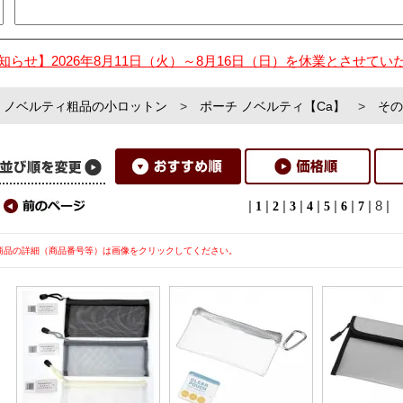
知らせ】2026年8月11日（火）～8月16日（日）を休業とさせてい
ノベルティ粗品の小ロットン
>
ポーチ ノベルティ【Ca】
>
その
|
|
|
|
|
|
|
| 8 |
1
2
3
4
5
6
7
商品の詳細（商品番号等）は画像をクリックしてください。