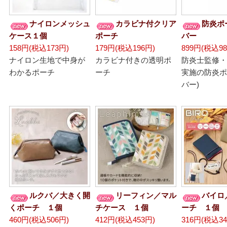
ナイロンメッシュ
カラビナ付クリア
防炎ポ
ケース１個
ポーチ
バー
158円(税込173円)
179円(税込196円)
899円(税込98
ナイロン生地で中身が
カラビナ付きの透明ポ
防炎士監修・
わかるポーチ
ーチ
実施の防炎ポ
バー)
ルクバ／大きく開
リーフィン／マル
バイロ
くポーチ １個
チケース １個
ーチ １個
460円(税込506円)
412円(税込453円)
316円(税込34