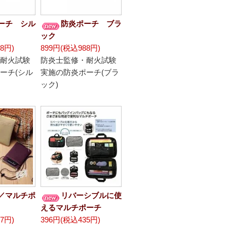
ーチ シル
防炎ポーチ ブラ
ック
8円)
899円(税込988円)
耐火試験
防炎士監修・耐火試験
ーチ(シル
実施の防炎ポーチ(ブラ
ック)
／マルチポ
リバーシブルに使
えるマルチポーチ
7円)
396円(税込435円)