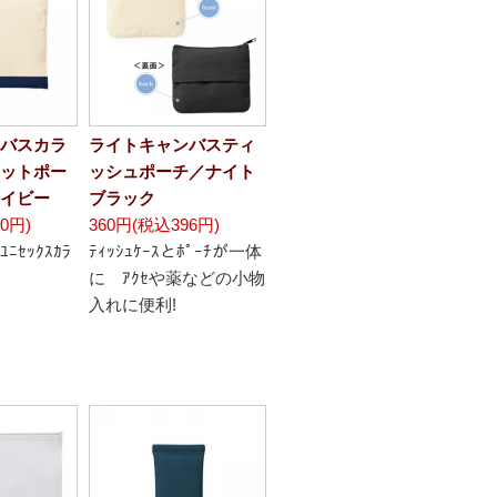
バスカラ
ライトキャンバスティ
ットポー
ッシュポーチ／ナイト
イビー
ブラック
0円)
360円(税込396円)
ｾｯｸｽｶﾗ
ﾃｨｯｼｭｹｰｽとﾎﾟｰﾁが一体
に ｱｸｾや薬などの小物
入れに便利!