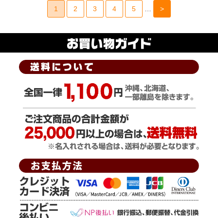
1
2
3
4
5
…
>