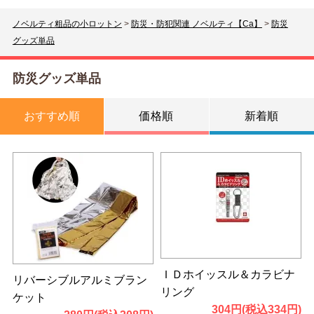
ノベルティ粗品の小ロットン
>
防災・防犯関連 ノベルティ【Ca】
>
防災
グッズ単品
防災グッズ単品
おすすめ順
価格順
新着順
ＩＤホイッスル＆カラビナ
リバーシブルアルミブラン
リング
ケット
304円(税込334円)