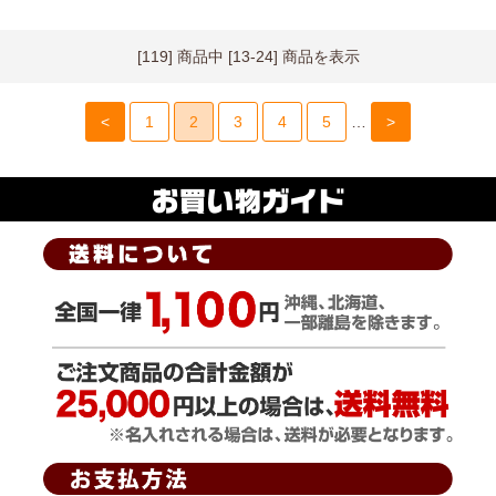
[119] 商品中 [13-24] 商品を表示
<
1
2
3
4
5
…
>