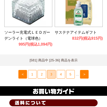
ソーラー充電式ＬＥＤガー
サステナアイテムギフト
デンライト（電球色）
832円(税込915円)
995円(税込1,094円)
[581] 商品中 [25-36] 商品を表示
<
1
2
3
4
5
…
>