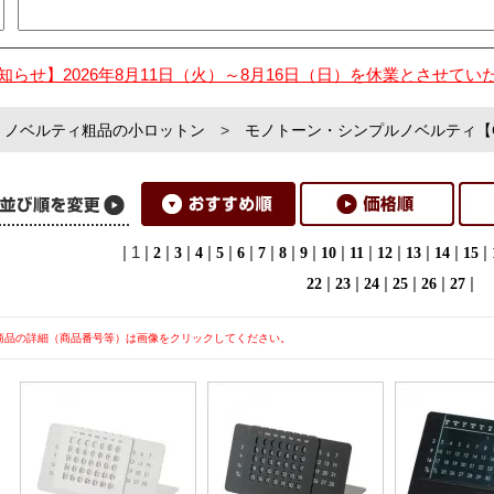
知らせ】2026年8月11日（火）～8月16日（日）を休業とさせてい
ノベルティ粗品の小ロットン
>
モノトーン・シンプルノベルティ【
| 1 |
|
|
|
|
|
|
|
|
|
|
|
|
|
|
2
3
4
5
6
7
8
9
10
11
12
13
14
15
|
|
|
|
|
|
22
23
24
25
26
27
商品の詳細（商品番号等）は画像をクリックしてください。