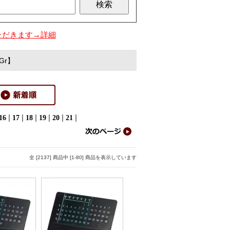
ただきます→詳細
Gr】
|
|
|
|
|
|
16
17
18
19
20
21
全 [2137] 商品中 [1-80] 商品を表示しています