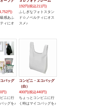
オープナ
３Ｄフォトフレーム
192円(税込211円)
,752円)
ふしぎなフォトスタン
級感あふ
ド☆ノベルティにオス
ティにオ
スメ♪
コバッグ
コンビニ・エコバッグ
（白）
0円)
400円(税込440円)
ビニに行
ちょっとコンビニに行
バッグを♪
く時はマイコバッグを♪