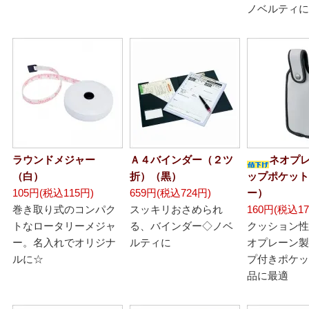
ノベルティに
ラウンドメジャー
Ａ４バインダー（２ツ
ネオプ
（白）
折）（黒）
ップポケット
105円(税込115円)
659円(税込724円)
ー）
巻き取り式のコンパク
スッキリおさめられ
160円(税込17
トなロータリーメジャ
る、バインダー◇ノベ
クッション性
ー。名入れでオリジナ
ルティに
オプレーン製
ルに☆
プ付きポケッ
品に最適