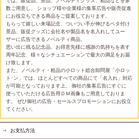
では、販促品、景品、ノベルティグッズ、粗品などを多
数ご用意し、 ショップ様や企業様の集客広告や販売促進
にお役立ちできる商品をご提案しております。
もらって嬉しい来場記念、ついつい手が伸びるベタ付け
景品、販促グッズに会社名や製品名を名入れしてユー
ザーに広告できるノベルティ商品。
思い出に残る記念品、お得意先様に感謝の気持ちを表す
周年記念、様々なシチュエーションで最大の満足をお届
け致します。
また、ノベルティ・粗品の小ロット総合卸問屋「小ロッ
ト･ン」では、ほとんどすべての商品にて「名入れ」対応
が可能となっております上、 御社の集客広告にすぐに
使っていただける広告用ＤＭ画像もご用意しておりま
す。 ぜひ御社の広告・セールスプロモーションにお役立
てください。
お支払方法