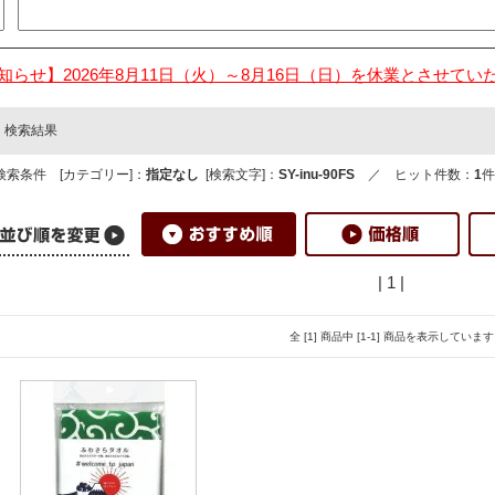
知らせ】2026年8月11日（火）～8月16日（日）を休業とさせてい
検索結果
検索条件 [カテゴリー]：
指定なし
[検索文字]：
SY-inu-90FS
／ ヒット件数：
1
件
| 1 |
全 [1] 商品中 [1-1] 商品を表示しています