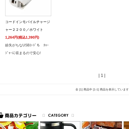
コードインモバイルチャージ
ャー２２００／ホワイト
1,264円(税込1,390円)
紛失がちなUSBｺｰﾄﾞも ﾁｬｰ
ｼﾞｬｰに収まるので安心!
| 1 |
全 [1] 商品中 [1-1] 商品を表示しています