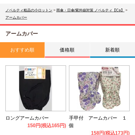
ノベルティ粗品の小ロットン
>
雨傘・日傘/紫外線対策 ノベルティ【Ca】
>
アームカバー
アームカバー
おすすめ順
価格順
新着順
ロングアームカバー
手甲付 アームカバー １
150円(税込165円)
個
158円(税込173円)