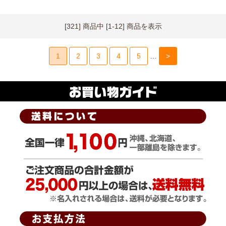
[321] 商品中 [1-12] 商品を表示
1
2
3
4
5
…
>