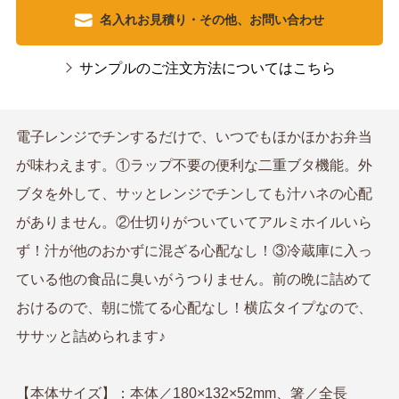
名入れお見積り・その他、お問い合わせ
サンプルのご注文方法についてはこちら
電子レンジでチンするだけで、いつでもほかほかお弁当
が味わえます。①ラップ不要の便利な二重ブタ機能。外
ブタを外して、サッとレンジでチンしても汁ハネの心配
がありません。②仕切りがついていてアルミホイルいら
ず！汁が他のおかずに混ざる心配なし！③冷蔵庫に入っ
ている他の食品に臭いがうつりません。前の晩に詰めて
おけるので、朝に慌てる心配なし！横広タイプなので、
ササッと詰められます♪
【本体サイズ】：本体／180×132×52mm、箸／全長