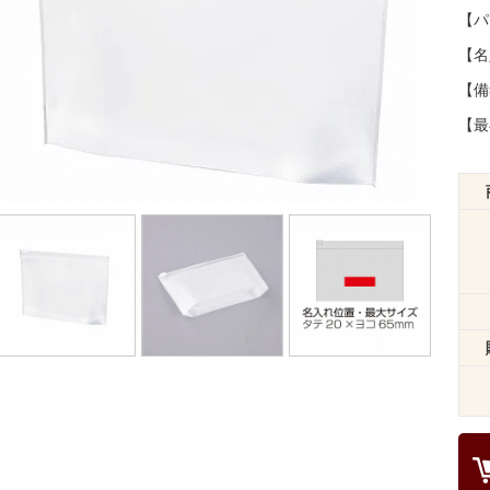
【パ
【名
【備
【最