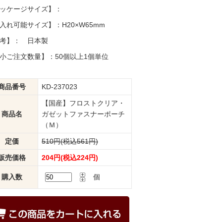
ッケージサイズ】：
入れ可能サイズ】：H20×W65mm
考】： 日本製
小ご注文数量】：50個以上1個単位
商品番号
KD-237023
【国産】フロストクリア・
商品名
ガゼットファスナーポーチ
（Ｍ）
定価
510円(税込561円)
販売価格
204円(税込224円)
購入数
個