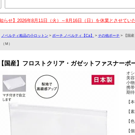
知らせ】2026年8月11日（火）～8月16日（日）を休業とさせてい
ノベルティ粗品の小ロットン
>
ポーチ ノベルティ【Ca】
>
その他ポーチ
> 【国
（Ｍ）
【国産】フロストクリア・ガゼットファスナーポ
オシ
美容
小物
携帯
期待
【本
【素
【色
【個