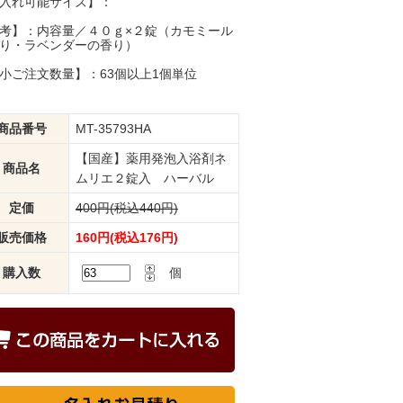
入れ可能サイズ】：
考】：内容量／４０ｇ×２錠（カモミール
り・ラベンダーの香り）
小ご注文数量】：63個以上1個単位
商品番号
MT-35793HA
【国産】薬用発泡入浴剤ネ
商品名
ムリエ２錠入 ハーバル
定価
400円(税込440円)
販売価格
160円(税込176円)
購入数
個