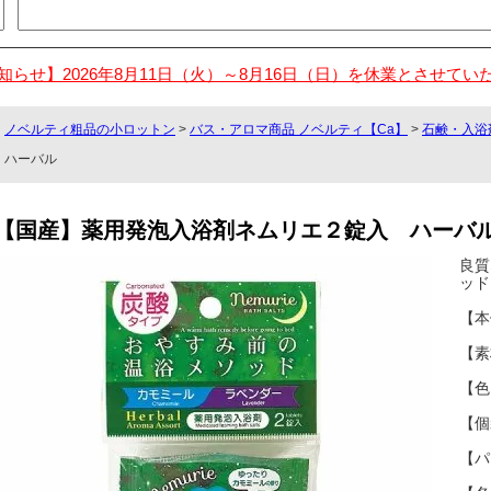
知らせ】2026年8月11日（火）～8月16日（日）を休業とさせてい
ノベルティ粗品の小ロットン
>
バス・アロマ商品 ノベルティ【Ca】
>
石鹸・入浴
ハーバル
【国産】薬用発泡入浴剤ネムリエ２錠入 ハーバ
良質
ッド
【本
【素
【色
【個
【パ