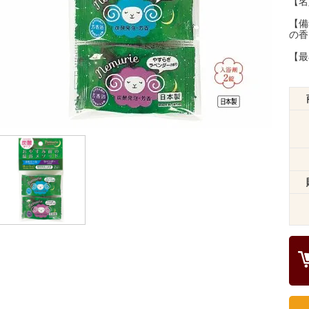
【名
【備
の香
【最