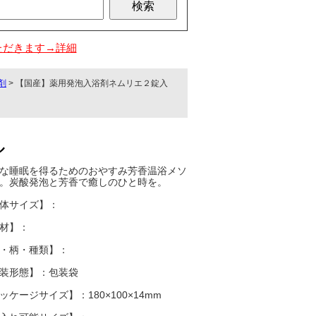
ただきます→詳細
剤
> 【国産】薬用発泡入浴剤ネムリエ２錠入
ル
な睡眠を得るためのおやすみ芳香温浴メソ
。炭酸発泡と芳香で癒しのひと時を。
体サイズ】：
材】：
・柄・種類】：
装形態】：包装袋
ッケージサイズ】：180×100×14mm