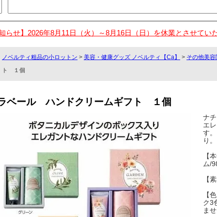
知らせ】2026年8月11日（火）～8月16日（日）を休業とさせてい
ノベルティ粗品の小ロットン
>
美容・健康グッズ ノベルティ【Ca】
>
その他美容
ト １個
ラベール ハンドクリームギフト １個
ナチ
エレ
す。
り。
【本
ム/9
【素
【色
ク3
ませ