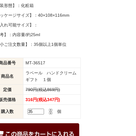
装形態】：化粧箱
ッケージサイズ】：40×108×116mm
入れ可能サイズ】：
考】：内容量/約25ml
小ご注文数量】：35個以上1個単位
商品番号
MT-36517
ラベール ハンドクリーム
商品名
ギフト １個
定価
790円(税込869円)
販売価格
316円(税込347円)
購入数
個