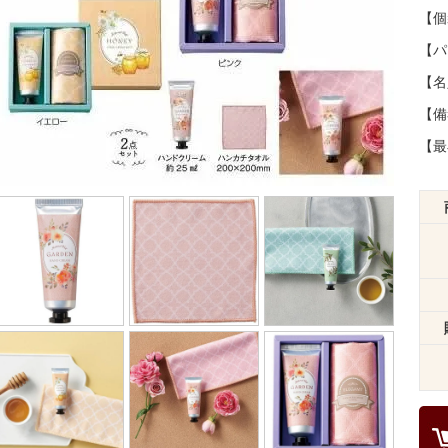
【個
【パ
【名
【備
【最