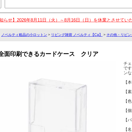
知らせ】2026年8月11日（火）～8月16日（日）を休業とさせてい
ノベルティ粗品の小ロットン
>
リビング雑貨 ノベルティ【Ca】
>
その他・リビン
全面印刷できるカードケース クリア
チェ
です
ンな
【本
【素
【色
【個
【パ
【名