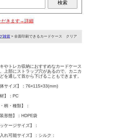
ただきます→詳細
グ雑貨
> 全面印刷できるカードケース クリア
キやトレカ収納におすすめなカードケース
。上部にストラップ穴があるので、カニカ
どを通して首から下げることもできます。
体サイズ】：76×115×33(mm)
材】：PC
・柄・種類】：
装形態】：HDPE袋
ッケージサイズ】：
入れ可能サイズ】：シルク：