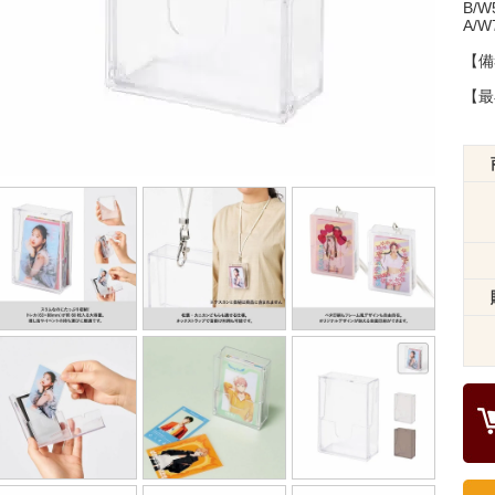
B/
A/W
【備
【最