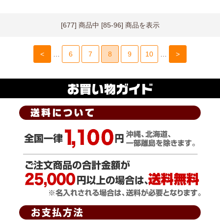
[677] 商品中 [85-96] 商品を表示
<
…
6
7
8
9
10
…
>