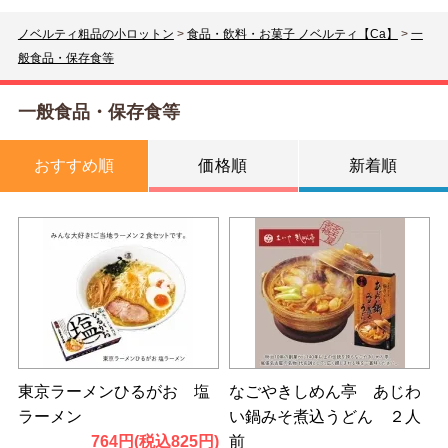
ノベルティ粗品の小ロットン
>
食品・飲料・お菓子 ノベルティ【Ca】
>
一
般食品・保存食等
一般食品・保存食等
おすすめ順
価格順
新着順
東京ラーメンひるがお 塩
なごやきしめん亭 あじわ
ラーメン
い鍋みそ煮込うどん ２人
764円(税込825円)
前